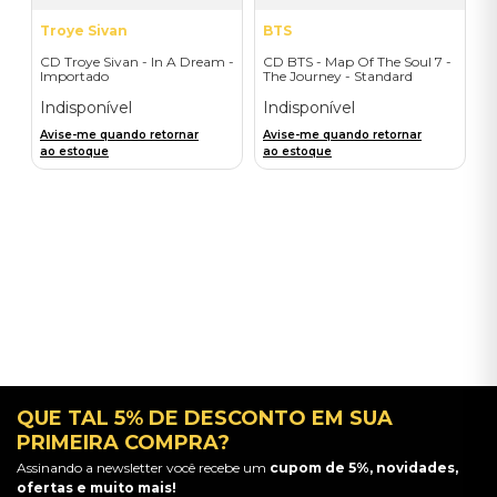
Troye Sivan
BTS
CD Troye Sivan - In A Dream -
CD BTS - Map Of The Soul 7 -
Importado
The Journey - Standard
Edition (First-Press)
Indisponível
Indisponível
Avise-me quando retornar
Avise-me quando retornar
ao estoque
ao estoque
QUE TAL 5% DE DESCONTO EM SUA
PRIMEIRA COMPRA?
Assinando a newsletter você recebe um
cupom de 5%, novidades,
ofertas e muito mais!