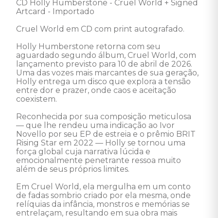
CD Holly Humberstone - Cruel World + Signed 
Artcard - Importado 

Cruel World em CD com print autografado.

Holly Humberstone retorna com seu 
aguardado segundo álbum, Cruel World, com 
lançamento previsto para 10 de abril de 2026. 
Uma das vozes mais marcantes de sua geração, 
Holly entrega um disco que explora a tensão 
entre dor e prazer, onde caos e aceitação 
coexistem.

Reconhecida por sua composição meticulosa 
— que lhe rendeu uma indicação ao Ivor 
Novello por seu EP de estreia e o prêmio BRIT 
Rising Star em 2022 — Holly se tornou uma 
força global cuja narrativa lúcida e 
emocionalmente penetrante ressoa muito 
além de seus próprios limites.

Em Cruel World, ela mergulha em um conto 
de fadas sombrio criado por ela mesma, onde 
relíquias da infância, monstros e memórias se 
entrelaçam, resultando em sua obra mais 