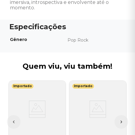
imersiva, introspectiva e envolvente até o 
momento.
Gênero
Pop Rock
Quem viu, viu também!
Importado
Importado
T
C
V
I
A
a