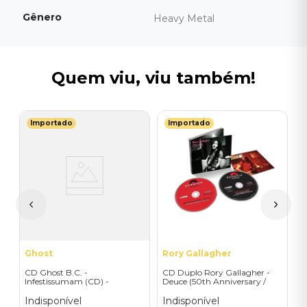
Gênero
Heavy Metal
Quem viu, viu também!
Importado
Importado
P
C
I
I
A
a
Ghost
Rory Gallagher
CD Ghost B.C. -
CD Duplo Rory Gallagher -
Infestissumam (CD) -
Deuce (50th Anniversary /
Importado
2CD) - Importado
Indisponível
Indisponível