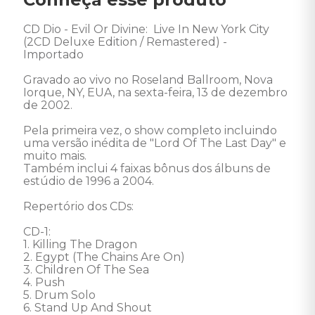
CD Dio - Evil Or Divine:  Live In New York City 
(2CD Deluxe Edition / Remastered) - 
Importado 

Gravado ao vivo no Roseland Ballroom, Nova 
Iorque, NY, EUA, na sexta-feira, 13 de dezembro 
de 2002.

Pela primeira vez, o show completo incluindo 
uma versão inédita de "Lord Of The Last Day" e 
muito mais.

Também inclui 4 faixas bônus dos álbuns de 
estúdio de 1996 a 2004. 

Repertório dos CDs: 

CD-1: 

1. Killing The Dragon 

2. Egypt (The Chains Are On) 

3. Children Of The Sea 

4. Push 

5. Drum Solo 

6. Stand Up And Shout 
