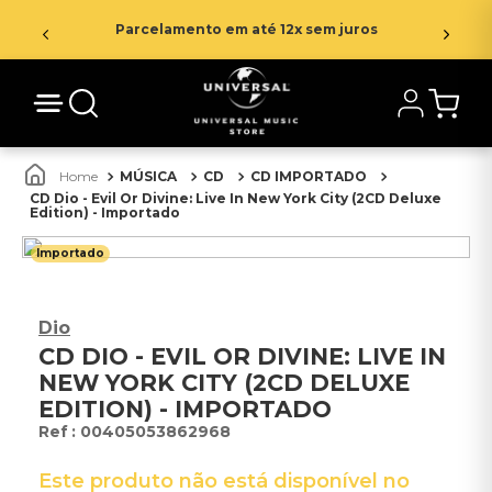
Parcelamento em até 12x sem juros
MÚSICA
CD
CD IMPORTADO
CD Dio - Evil Or Divine: Live In New York City (2CD Deluxe
Edition) - Importado
Importado
Dio
CD DIO - EVIL OR DIVINE: LIVE IN
NEW YORK CITY (2CD DELUXE
EDITION) - IMPORTADO
:
00405053862968
Este produto não está disponível no