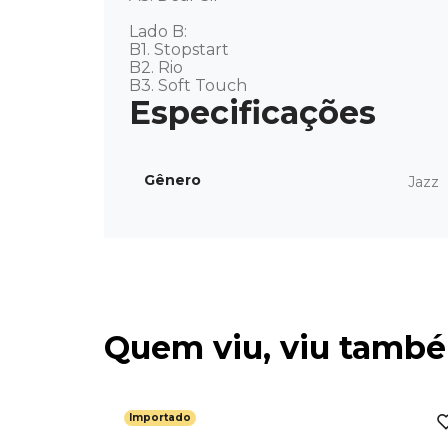
Lado B:

B1. Stopstart

B2. Rio

B3. Soft Touch
Gênero
Jazz
Quem viu, viu tamb
Importado