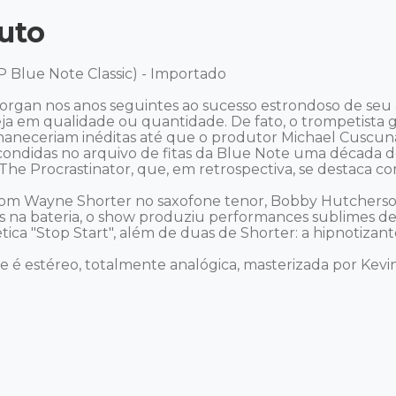
uto
P Blue Note Classic) - Importado 

Morgan nos anos seguintes ao sucesso estrondoso de seu 
a em qualidade ou quantidade. De fato, o trompetista gr
maneceriam inéditas até que o produtor Michael Cuscuna 
scondidas no arquivo de fitas da Blue Note uma década d
 The Procrastinator, que, em retrospectiva, se destaca
m Wayne Shorter no saxofone tenor, Bobby Hutcherson
gins na bateria, o show produziu performances sublimes 
ética "Stop Start", além de duas de Shorter: a hipnotizante
e é estéreo, totalmente analógica, masterizada por Kevin G