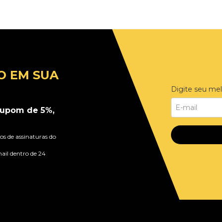
O EM SUA
Digite seu mel
upom de 5%,
s de assinaturas do
ail dentro de 24