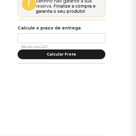
carrinho não garante a sua
reserva.
Finalize a compra e
garanta o seu produto!
Não sei meu CEP