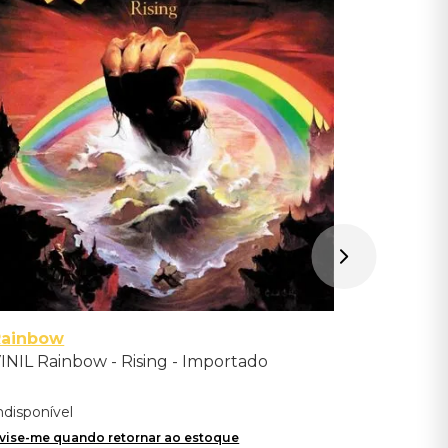
VINIL God
Importad
Indisponíve
Avise-me qu
Rainbow
INIL Rainbow - Rising - Importado
ndisponível
vise-me quando retornar ao estoque