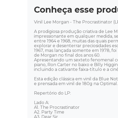
Conheça esse prod
Vinil Lee Morgan - The Procrastinator (L
A prodigiosa produção criativa de Lee 
impressionante em qualquer medida, sej
entre 1964 e 1968, muitas das quais per
explorar e desenterrar preciosidades e
1967, mas lançada somente em 1978, foi
de Morgan no final dos anos 60. 

Apresentando um sexteto fenomenal co
piano, Ron Carter no baixo e Billy Hig
incluindo a cativante faixa-título e a cin
Esta edição clássica em vinil da Blue Not
e prensada em vinil de 180g na Optimal.

Repertório do LP:

Lado A:

A1. The Procrastinator

A2. Party Time

A3. Dear Sir
