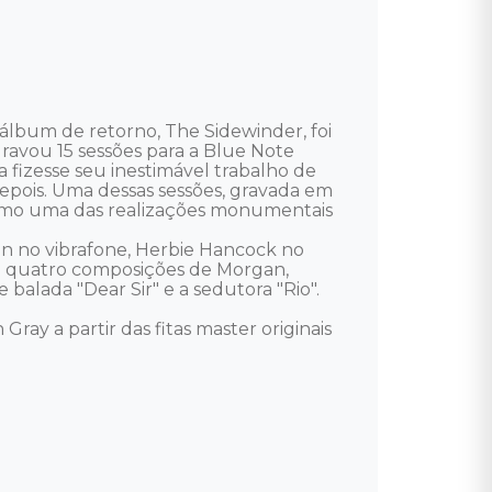
álbum de retorno, The Sidewinder, foi 
avou 15 sessões para a Blue Note 
fizesse seu inestimável trabalho de 
epois. Uma dessas sessões, gravada em 
 como uma das realizações monumentais 
 no vibrafone, Herbie Hancock no 
de quatro composições de Morgan, 
 balada "Dear Sir" e a sedutora "Rio". 

ray a partir das fitas master originais 