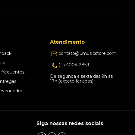
Atendimento
hback
contato@umusicstore.com
sco
(11) 4004-2859
 frequentes
De segunda à sexta das 9h às
17h (exceto feriados)
Entregas
evendedor
Siga nossas redes sociais