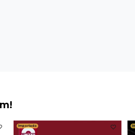
ém!
Importado
I