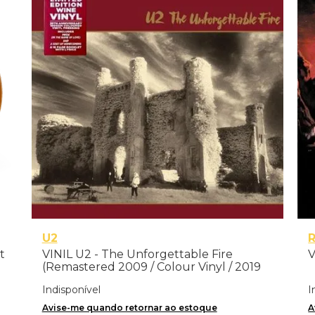
U2
t
VINIL U2 - The Unforgettable Fire
V
(Remastered 2009 / Colour Vinyl / 2019
reissue) - Importado
Indisponível
I
Avise-me quando retornar ao estoque
A