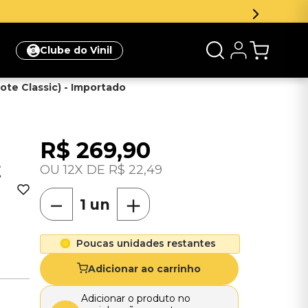
Inscreva
Clube do Vinil
ote Classic) - Importado
R$
269
,
90
E
12
R$
22
,
49
－
＋
e
Poucas unidades restantes
Adicionar ao carrinho
Adicionar o produto no