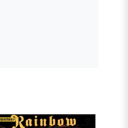
mportado
Importado
Godsma