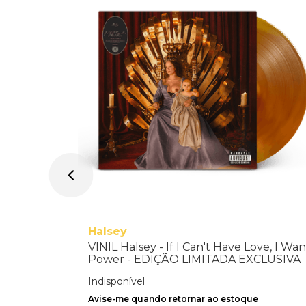
amas) -
Halsey
VINIL Halsey - If I Can't Have Love, I Wan
Power - EDIÇÃO LIMITADA EXCLUSIVA
TRANSPARENT ORANGE
Indisponível
Avise-me quando retornar ao estoque