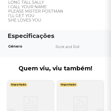
LONG TALL SALLY 

I CALL YOUR NAME 

PLEASE MISTER POSTMAN 

I’LL GET YOU 

SHE LOVES YOU
Gênero
Rock and Roll
Quem viu, viu também!
Importado
Importado
I
ge
V
B
I