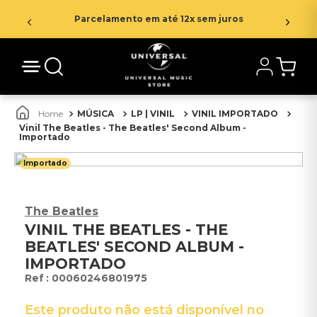
Parcelamento em até 12x sem juros
MÚSICA
LP | VINIL
VINIL IMPORTADO
Vinil The Beatles - The Beatles' Second Album -
Importado
Importado
The Beatles
VINIL THE BEATLES - THE
BEATLES' SECOND ALBUM -
IMPORTADO
:
00060246801975
Este produto não está disponível no