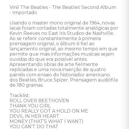
Vinil The Beatles - The Beatles' Second Album 
- Importado 

Usando o master mono original de 1964, novas 
lacas foram cortadas totalmente analógicas por 
Kevin Reeves no East Iris Studios de Nashville. 
Ao se referir constantemente à primeira 
prensagem original, o álbum é fiel ao 
lançamento original, ao mesmo tempo em que 
permite que mais informações musicais sejam 
ouvidas do que era possível antes. 
Apresentando obras de arte fielmente 
replicadas e uma nova inserção de quatro 
painéis com ensaio do historiador americano 
dos Beatles, Bruce Spizer. Prensagem audiófila 
de 180 gramas.  

Tracklist: 

ROLL OVER BEETHOVEN 

THANK YOU GIRL 

YOU REALLY GOT A HOLD ON ME 

DEVIL IN HER HEART 

MONEY (THAT’S WHAT I WANT) 

YOU CAN’T DO THAT 
