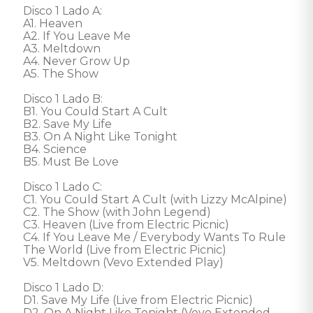
Disco 1 Lado A: 

A1. Heaven 

A2. If You Leave Me 

A3. Meltdown 

A4. Never Grow Up 

A5. The Show 

Disco 1 Lado B: 

B1. You Could Start A Cult 

B2. Save My Life 

B3. On A Night Like Tonight 

B4. Science 

B5. Must Be Love 

Disco 1 Lado C: 

C1. You Could Start A Cult (with Lizzy McAlpine) 

C2. The Show (with John Legend) 

C3. Heaven (Live from Electric Picnic) 

C4. If You Leave Me / Everybody Wants To Rule 
The World (Live from Electric Picnic) 

V5. Meltdown (Vevo Extended Play) 

Disco 1 Lado D: 

D1. Save My Life (Live from Electric Picnic) 

D2. On A Night Like Tonight (Vevo Extended 