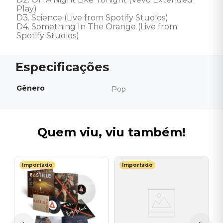
Play) 

D3. Science (Live from Spotify Studios) 

D4. Something In The Orange (Live from 
Spotify Studios)
Gênero
Pop
Quem viu, viu também!
Importado
Importado
T
V
ry
P
M
I
A