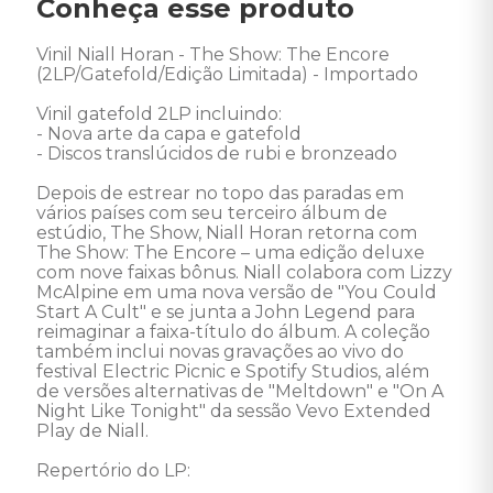
Conheça esse produto
Vinil Niall Horan - The Show: The Encore 
(2LP/Gatefold/Edição Limitada) - Importado 

Vinil gatefold 2LP incluindo:

- Nova arte da capa e gatefold

- Discos translúcidos de rubi e bronzeado

Depois de estrear no topo das paradas em 
vários países com seu terceiro álbum de 
estúdio, The Show, Niall Horan retorna com 
The Show: The Encore – uma edição deluxe 
com nove faixas bônus. Niall colabora com Lizzy 
McAlpine em uma nova versão de "You Could 
Start A Cult" e se junta a John Legend para 
reimaginar a faixa-título do álbum. A coleção 
também inclui novas gravações ao vivo do 
festival Electric Picnic e Spotify Studios, além 
de versões alternativas de "Meltdown" e "On A 
Night Like Tonight" da sessão Vevo Extended 
Play de Niall.

Repertório do LP: 
