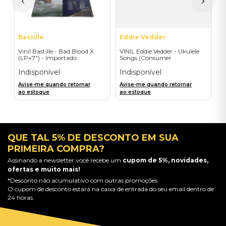
a
Bastille
Eddie Vedder
Vinil Bastille - Bad Blood X
VINIL Eddie Vedder - Ukulele
(LP+7") - Importado
Songs (Consumer
Engagement) - Importado
Indisponível
Indisponível
Avise-me quando retornar
Avise-me quando retornar
ao estoque
ao estoque
QUE TAL 5% DE DESCONTO EM SUA
PRIMEIRA COMPRA?
Assinando a newsletter você recebe um
cupom de 5%, novidades,
ofertas e muito mais!
*Desconto não acumulativo com outras promoções.
O cupom de desconto estará na caixa de entrada do seu email dentro de
24 horas.