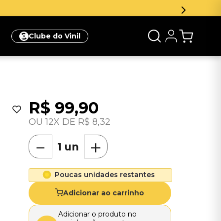
Clube do Vinil
R$
99
,
90
12
R$
8
,
32
－
＋
Poucas unidades restantes
Adicionar ao carrinho
Adicionar o produto no