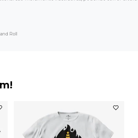
and Roll
ém!