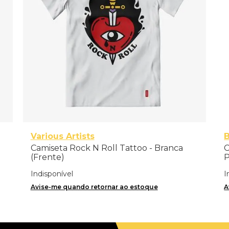
Various Artists
B
Camiseta Rock N Roll Tattoo - Branca
C
(Frente)
P
Indisponível
I
Avise-me quando retornar ao estoque
A