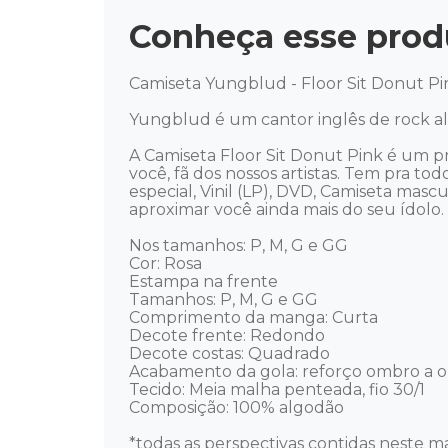
Conheça esse prod
Camiseta Yungblud - Floor Sit Donut Pin
Yungblud é um cantor inglês de rock al
A Camiseta Floor Sit Donut Pink é um p
você, fã dos nossos artistas. Tem pra tod
especial, Vinil (LP), DVD, Camiseta mas
aproximar você ainda mais do seu ídolo. Mú
Nos tamanhos: P, M, G e GG

Cor: Rosa 

Estampa na frente 

Tamanhos: P, M, G e GG 

Comprimento da manga: Curta 

Decote frente: Redondo 

Decote costas: Quadrado 

Acabamento da gola: reforço ombro a o
Tecido: Meia malha penteada, fio 30/1 

Composição: 100% algodão 

*todas as perspectivas contidas neste ma