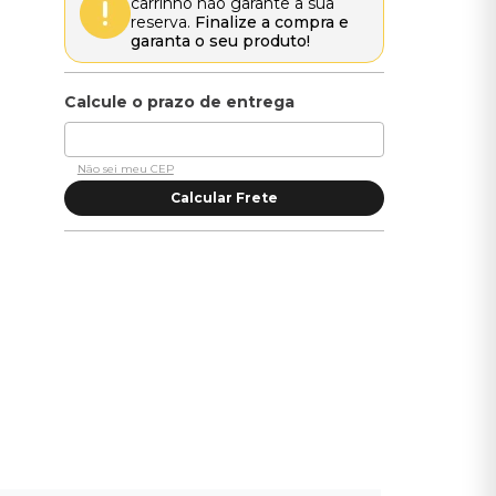
carrinho não garante a sua
reserva.
Finalize a compra e
garanta o seu produto!
Não sei meu CEP