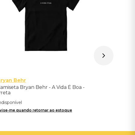
Avise-me qu
ryan Behr
amiseta Bryan Behr - A Vida É Boa -
reta
ndisponível
vise-me quando retornar ao estoque