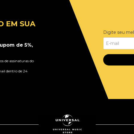
O EM SUA
Digite seu mel
upom de 5%,
s de assinaturas do
ail dentro de 24