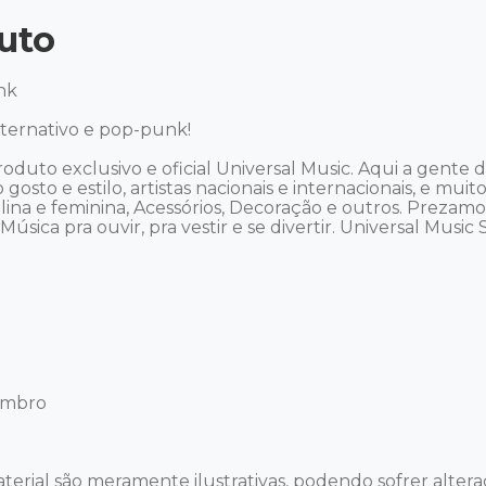
uto
k 

ternativo e pop-punk!

roduto exclusivo e oficial Universal Music. Aqui a gent
o gosto e estilo, artistas nacionais e internacionais, e m
culina e feminina, Acessórios, Decoração e outros. Preza
sica pra ouvir, pra vestir e se divertir. Universal Music Sto
mbro 

terial são meramente ilustrativas, podendo sofrer alteraç