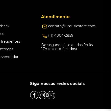
Atendimento
hback
contato@umusicstore.com
sco
(11) 4004-2859
 frequentes
De segunda à sexta das 9h às
17h (exceto feriados)
Entregas
evendedor
Siga nossas redes sociais