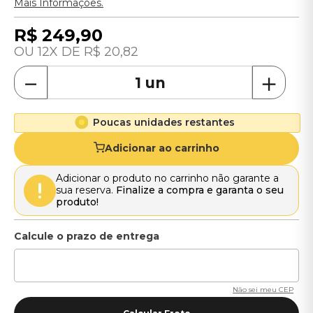
Mais Informações.
R$
249
,
90
12
R$
20
,
82
－
＋
Poucas unidades restantes
Adicionar ao carrinho
Adicionar o produto no carrinho não garante a
sua reserva.
Finalize a compra e garanta o seu
produto!
Não sei meu CEP