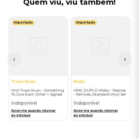
Quem viu, viu também!
Importado
Importado
L
V
-
T
I
I
A
a
Troye Sivan
Moby
Vinil Troye Sivan - Something
VINIL DUPLO Moby - Reprise
To Give Each Other + Signed
- Remixes (Standard Vinyl Set
Postcard - Importado
- 2LP) - Importado
Indisponível
Indisponível
Avise-me quando retornar
Avise-me quando retornar
ao estoque
ao estoque