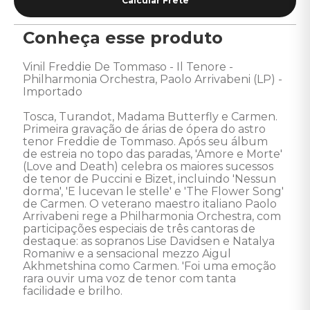
Conheça esse produto
Vinil Freddie De Tommaso - Il Tenore - 
Philharmonia Orchestra, Paolo Arrivabeni (LP) - 
Importado 

Tosca, Turandot, Madama Butterfly e Carmen. 

Primeira gravação de árias de ópera do astro 
tenor Freddie de Tommaso. Após seu álbum 
de estreia no topo das paradas, 'Amore e Morte' 
(Love and Death) celebra os maiores sucessos 
de tenor de Puccini e Bizet, incluindo 'Nessun 
dorma', 'E lucevan le stelle' e 'The Flower Song' 
de Carmen. O veterano maestro italiano Paolo 
Arrivabeni rege a Philharmonia Orchestra, com 
participações especiais de três cantoras de 
destaque: as sopranos Lise Davidsen e Natalya 
Romaniw e a sensacional mezzo Aigul 
Akhmetshina como Carmen. 'Foi uma emoção 
rara ouvir uma voz de tenor com tanta 
facilidade e brilho. 
