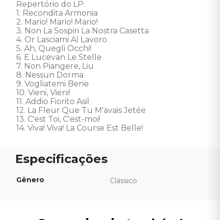
Repertório do LP: 

1. Recondita Armonia 

2. Mario! Mario! Mario! 

3. Non La Sospiri La Nostra Casetta 

4. Or Lasciami Al Lavoro 

5. Ah, Quegli Occhi! 

6. E Lucevan Le Stelle 

7. Non Piangere, Liu 

8. Nessun Dorma 

9. Vogliatemi Bene 

10. Vieni, Vieni! 

11. Addio Fiorito Asil 

12. La Fleur Que Tu M'avais Jetée 

13. C'est Toi, C'est-moi! 

14. Viva! Viva! La Course Est Belle!
Gênero
Clássico