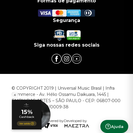
Formas de pagamento
Segurança
Siga nossas redes sociais
© COPYRIGHT 2019 | Universal Music Brasil | Infra
Commerce - Av. Hélio Ossamu Daikuara, 1445 |
EMBU DAS ARTES – SÃO PAULO - CEP: 06807-000
CNPJ: 00.952.789/0009-38
Powered by
Developed by
Ajuda