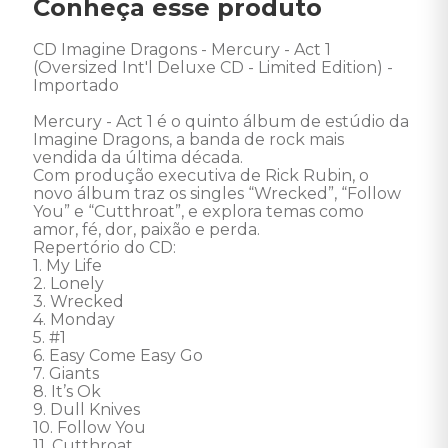
Conheça esse produto
CD Imagine Dragons - Mercury - Act 1 
(Oversized Int'l Deluxe CD - Limited Edition) - 
Importado 

Mercury - Act 1 é o quinto álbum de estúdio da 
Imagine Dragons, a banda de rock mais 
vendida da última década. 

Com produção executiva de Rick Rubin, o 
novo álbum traz os singles “Wrecked”, “Follow 
You” e “Cutthroat”, e explora temas como 
amor, fé, dor, paixão e perda. 

Repertório do CD: 

1. My Life 

2. Lonely 

3. Wrecked 

4. Monday 

5. #1 

6. Easy Come Easy Go 

7. Giants 

8. It’s Ok 

9. Dull Knives 

10. Follow You 

11. Cutthroat 
