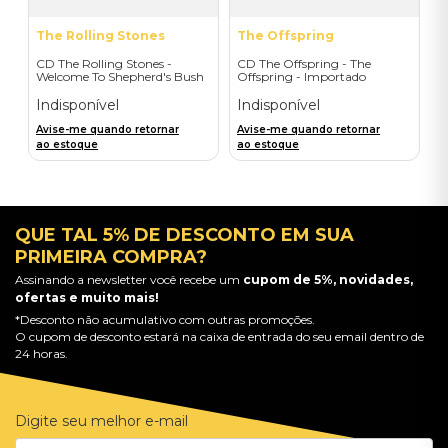
The Rolling Stones
The Offspring
CD The Rolling Stones -
CD The Offspring - The
Welcome To Shepherd's Bush
Offspring - Importado
(2CD) - Importado
Indisponível
Indisponível
Avise-me quando retornar
Avise-me quando retornar
ao estoque
ao estoque
QUE TAL 5% DE DESCONTO EM SUA
PRIMEIRA COMPRA?
Assinando a newsletter você recebe um
cupom de 5%, novidades,
ofertas e muito mais!
*Desconto não acumulativo com outras promoções.
O cupom de desconto estará na caixa de entrada do seu email dentro de
24 horas.
Digite seu melhor e-mail