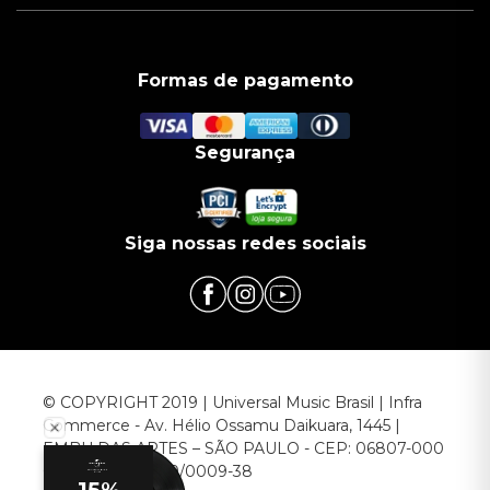
Formas de pagamento
Segurança
Siga nossas redes sociais
© COPYRIGHT 2019 | Universal Music Brasil | Infra
Commerce - Av. Hélio Ossamu Daikuara, 1445 |
EMBU DAS ARTES – SÃO PAULO - CEP: 06807-000
CNPJ: 00.952.789/0009-38