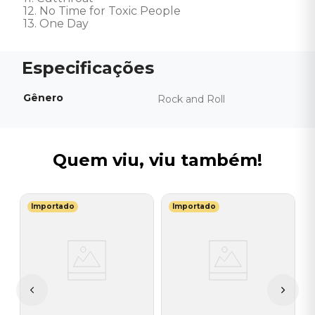
12. No Time for Toxic People 

13. One Day
Gênero
Rock and Roll
Quem viu, viu também!
Importado
Importado
I
C
I
I
A
a