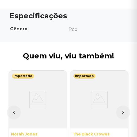
Gênero
Pop
Quem viu, viu também!
Importado
Importado
F
V
M
M
T
I
A
a
Norah Jones
The Black Crowes