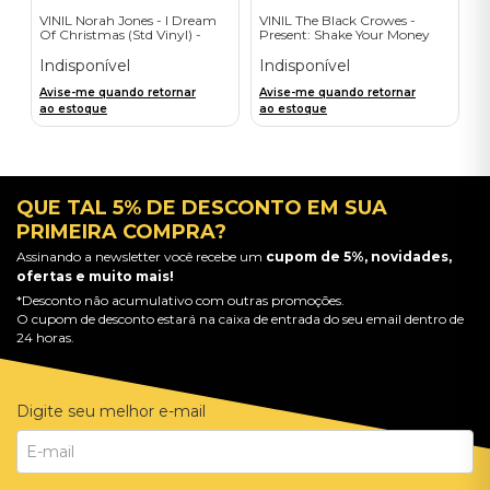
VINIL Norah Jones - I Dream
VINIL The Black Crowes -
Of Christmas (Std Vinyl) -
Present: Shake Your Money
Importado
Maker - Importado
Indisponível
Indisponível
Avise-me quando retornar
Avise-me quando retornar
ao estoque
ao estoque
QUE TAL 5% DE DESCONTO EM SUA
PRIMEIRA COMPRA?
Assinando a newsletter você recebe um
cupom de 5%, novidades,
ofertas e muito mais!
*Desconto não acumulativo com outras promoções.
O cupom de desconto estará na caixa de entrada do seu email dentro de
24 horas.
Digite seu melhor e-mail