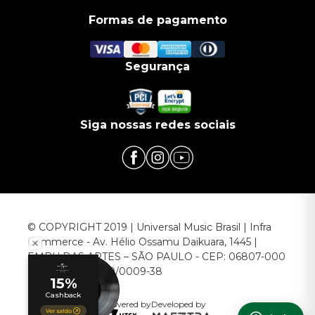
Formas de pagamento
Segurança
Siga nossas redes sociais
© COPYRIGHT 2019 | Universal Music Brasil | Infra
Commerce - Av. Hélio Ossamu Daikuara, 1445 |
EMBU DAS ARTES – SÃO PAULO - CEP: 06807-000
CNPJ: 00.952.789/0009-38
Powered by
Developed by