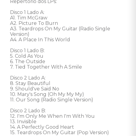
Repertório dos LPs: 

Disco 1 Lado A:  

A1. Tim McGraw 

A2. Picture To Burn 

A3. Teardrops On My Guitar (Radio Single 
Version) 

A4. A Place In This World 

Disco 1 Lado B: 

5. Cold As You 

6. The Outside 

7. Tied Together With A Smile 

Disco 2 Lado A: 

8. Stay Beautiful 

9. Should've Said No 

10. Mary's Song (Oh My My My) 

11. Our Song (Radio Single Version)

Disco 2 Lado B: 

12. I'm Only Me When I'm With You 

13. Invisible 

14. A Perfectly Good Heart 

15. Teardrops On My Guitar (Pop Version)