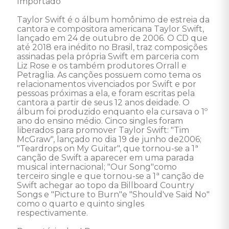
Importado 

Taylor Swift é o álbum homônimo de estreia da 
cantora e compositora americana Taylor Swift, 
lançado em 24 de outubro de 2006. O CD que 
até 2018 era inédito no Brasil, traz composições 
assinadas pela própria Swift em parceria com 
Liz Rose e os também produtores Orrall e 
Petraglia. As canções possuem como tema os 
relacionamentos vivenciados por Swift e por 
pessoas próximas a ela, e foram escritas pela 
cantora a partir de seus 12 anos deidade. O 
álbum foi produzido enquanto ela cursava o 1º 
ano do ensino médio. Cinco singles foram 
liberados para promover Taylor Swift: "Tim 
McGraw", lançado no dia 19 de junho de2006; 
"Teardrops on My Guitar", que tornou-se a 1ª 
canção de Swift a aparecer em uma parada 
musical internacional; "Our Song"como 
terceiro single e que tornou-se a 1ª canção de 
Swift achegar ao topo da Billboard Country 
Songs e "Picture to Burn"e "Should've Said No" 
como o quarto e quinto singles 
respectivamente. 
