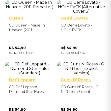
Queen
Demi Lovato
CD Queen - Made In
CD Demi Lovato -
Heaven (2011
HOLY FVCK
Remaster)
(Alternative Cover 3)
R$
54
,
90
R$
54
,
90
12
R$
4
,
57
12
R$
4
,
57
Def Leppard
Guns N' Roses
CD Def Leppard -
CD Guns N' Roses - G
Diamond Star Halos
N' R Lies (Explicit
(Standard)
Version)
R$
54
,
90
R$
54
,
90