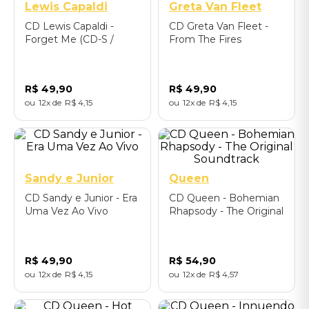
Lewis Capaldi
Greta Van Fleet
CD Lewis Capaldi -
CD Greta Van Fleet -
Forget Me (CD-S /
From The Fires
Alternative artwork I) -
Importado
R$
49
,
90
R$
49
,
90
12
R$
4
,
15
12
R$
4
,
15
Sandy e Junior
Queen
CD Sandy e Junior - Era
CD Queen - Bohemian
Uma Vez Ao Vivo
Rhapsody - The Original
Soundtrack
R$
49
,
90
R$
54
,
90
12
R$
4
,
15
12
R$
4
,
57