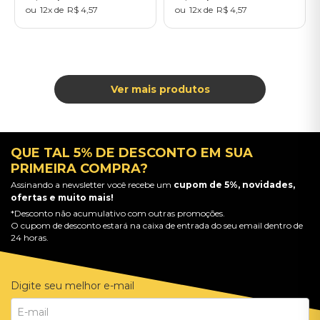
12
R$
4
,
57
12
R$
4
,
57
QUE TAL 5% DE DESCONTO EM SUA
PRIMEIRA COMPRA?
Assinando a newsletter você recebe um
cupom de 5%, novidades,
ofertas e muito mais!
*Desconto não acumulativo com outras promoções.
O cupom de desconto estará na caixa de entrada do seu email dentro de
24 horas.
Digite seu melhor e-mail