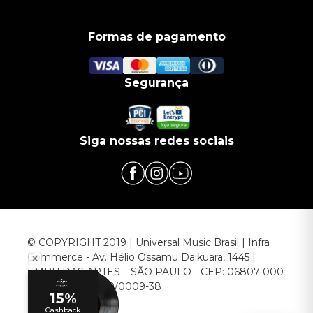
Formas de pagamento
Segurança
Siga nossas redes sociais
© COPYRIGHT 2019 | Universal Music Brasil | Infra
Commerce - Av. Hélio Ossamu Daikuara, 1445 |
EMBU DAS ARTES – SÃO PAULO - CEP: 06807-000
CNPJ: 00.952.789/0009-38