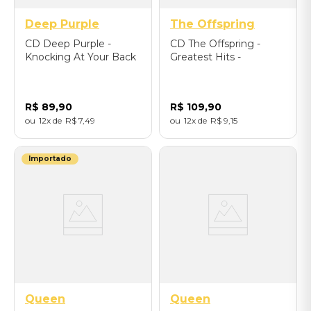
Deep Purple
The Offspring
CD Deep Purple -
CD The Offspring -
Knocking At Your Back
Greatest Hits -
Door - The Best Of
Importado
Deep Purple In 80s -
Importado
R$
89
,
90
R$
109
,
90
12
R$
7
,
49
12
R$
9
,
15
Importado
Queen
Queen