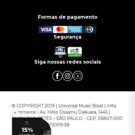
Formas de pagamento
Segurança
Siga nossas redes sociais
© COPYRIGHT 2019 | Universal Music Brasil | Infra
Commerce - Av. Hélio Ossamu Daikuara, 1445 |
EMBU DAS ARTES – SÃO PAULO - CEP: 06807-000
CNPJ: 00.952.789/0009-38