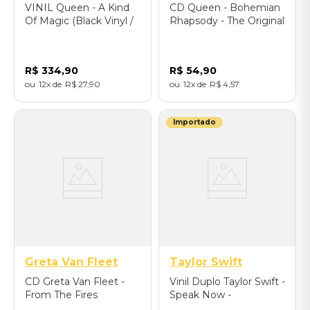
VINIL Queen - A Kind
CD Queen - Bohemian
Of Magic (Black Vinyl /
Rhapsody - The Original
Half Speed Mastered) -
Soundtrack
Importado
R$
334
,
90
R$
54
,
90
12
R$
27
,
90
12
R$
4
,
57
Importado
Greta Van Fleet
Taylor Swift
CD Greta Van Fleet -
Vinil Duplo Taylor Swift -
From The Fires
Speak Now -
Importado