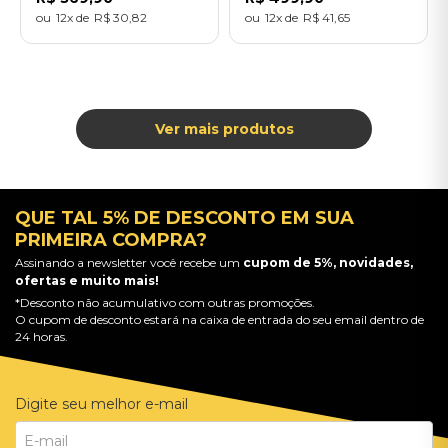
12
R$
30
,
82
12
R$
41
,
65
QUE TAL 5% DE DESCONTO EM SUA
PRIMEIRA COMPRA?
Assinando a newsletter você recebe um
cupom de 5%, novidades,
ofertas e muito mais!
*Desconto não acumulativo com outras promoções.
O cupom de desconto estará na caixa de entrada do seu email dentro de
24 horas.
Digite seu melhor e-mail