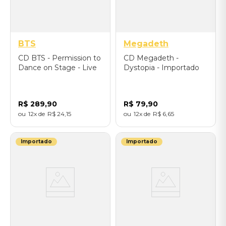
BTS
Megadeth
CD BTS - Permission to
CD Megadeth -
Dance on Stage - Live
Dystopia - Importado
(Connect vers.) -
Importado
R$
289
,
90
R$
79
,
90
12
R$
24
,
15
12
R$
6
,
65
Importado
Importado