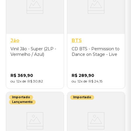
Jão
BTS
Vinil Jão - Super (2LP -
CD BTS - Permission to
Vermelho / Azul)
Dance on Stage - Live
(Contact vers.) -
Importado
R$
369
,
90
R$
289
,
90
12
R$
30
,
82
12
R$
24
,
15
Importado
Importado
Lançamento