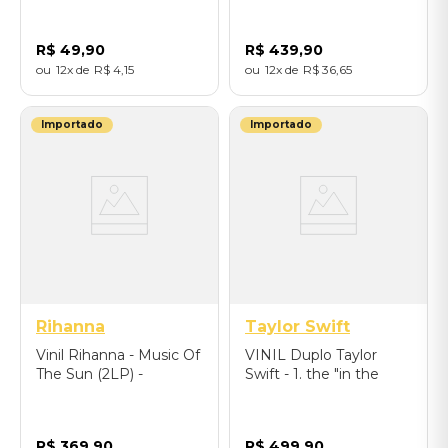
R$
49
,
90
R$
439
,
90
12
R$
4
,
15
12
R$
36
,
65
Importado
Importado
Rihanna
Taylor Swift
Vinil Rihanna - Music Of
VINIL Duplo Taylor
The Sun (2LP) -
Swift - 1. the "in the
Importado
trees" edition deluxe
vinyl - Importado
R$
369
,
90
R$
499
,
90